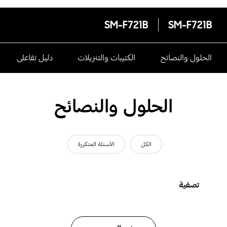
SM-F721B
SM-F721B
الحلول والنصائح
الكتيبات والتنزيلات
دليل تفاعلى
الحلول والنصائح
الكل
الأسئلة المتكررة
تصفية