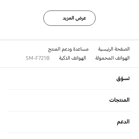
عرض المزيد
الصفحة الرئيسية
مساعدة ودعم المنتج
الهواتف المحمولة
الهواتف الذكية
SM-F721B
افتح
Footer Navigation
تسوّق
افتح
المنتجات
افتح
الدعم
افتح