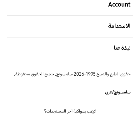
Account
افتح
الاستدامة
افتح
نبذة عنا
حقوق الطبع والنسخ 1995-2026 سامسونج. جميع الحقوق محفوظة.
سامسونج/عربي
أترغب بمواكبة آخر المستجدات؟