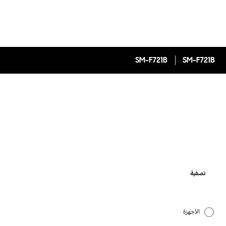
SM-F721B
SM-F721B
تصفية
الأجهزة