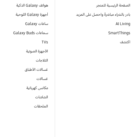
الصفحة الرئيسية للمتجر
هواتف Galaxy الذكية
بادر بالشراء مباشرةً واحصل على المزيد
أجهزة Galaxy اللوحية
AI Living
ساعات Galaxy
SmartThings
سماعات Galaxy Buds
اكتشف
TVs
الأجهزة الصوتية
الثلاجات
غسالات الأطباق
غسالات
مكانس كهربائية
الشاشات
الملحقات