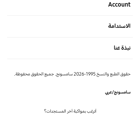
Account
افتح
الاستدامة
افتح
نبذة عنا
حقوق الطبع والنسخ 1995-2026 سامسونج. جميع الحقوق محفوظة.
سامسونج/عربي
أترغب بمواكبة آخر المستجدات؟