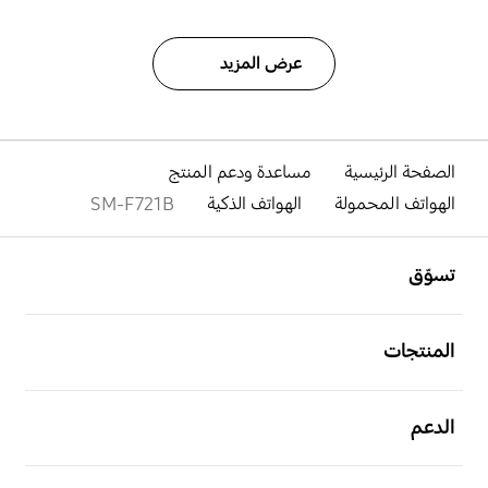
عرض المزيد
الصفحة الرئيسية
مساعدة ودعم المنتج
الهواتف المحمولة
الهواتف الذكية
SM-F721B
افتح
Footer Navigation
تسوّق
افتح
المنتجات
افتح
الدعم
افتح