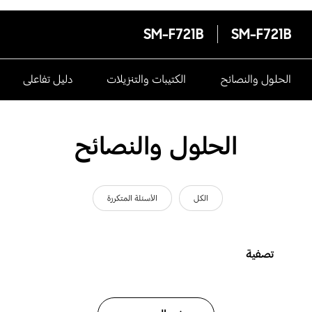
SM-F721B
SM-F721B
الحلول والنصائح
الكتيبات والتنزيلات
دليل تفاعلى
الحلول والنصائح
الكل
الأسئلة المتكررة
تصفية