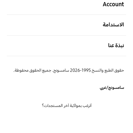
Account
افتح
الاستدامة
افتح
نبذة عنا
حقوق الطبع والنسخ 1995-2026 سامسونج. جميع الحقوق محفوظة.
سامسونج/عربي
أترغب بمواكبة آخر المستجدات؟