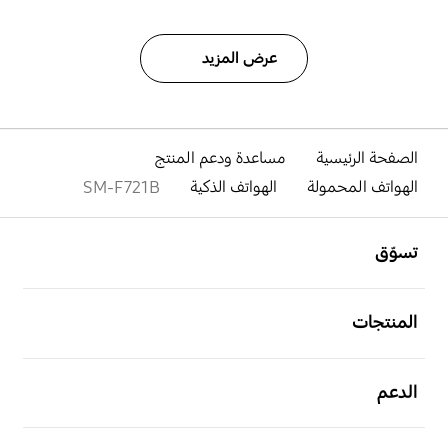
عرض المزيد
الصفحة الرئيسية
مساعدة ودعم المنتج
الهواتف المحمولة
الهواتف الذكية
SM-F721B
افتح
Footer Navigation
تسوّق
افتح
المنتجات
افتح
الدعم
افتح