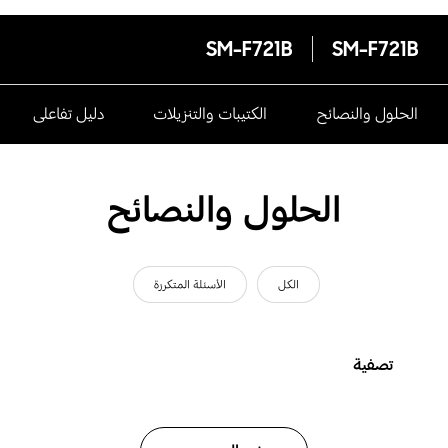
SM-F721B
SM-F721B
الحلول والنصائح
الكتيبات والتنزيلات
دليل تفاعلى
الحلول والنصائح
الكل
الأسئلة المتكررة
تصفية