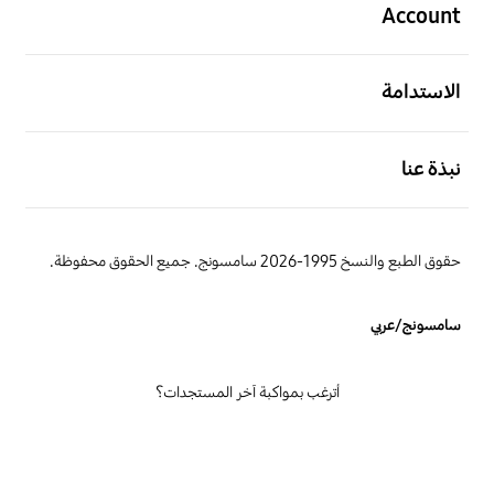
Account
افتح
الاستدامة
افتح
نبذة عنا
حقوق الطبع والنسخ 1995-2026 سامسونج. جميع الحقوق محفوظة.
سامسونج/عربي
أترغب بمواكبة آخر المستجدات؟