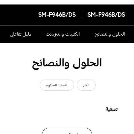
SM-F946B/DS
SM-F946B/DS
الحلول والنصائح
الكتيبات والتنزيلات
دليل تفاعلى
الحلول والنصائح
الكل
الأسئلة المتكررة
تصفية