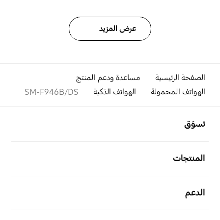
عرض المزيد
الصفحة الرئيسية
مساعدة ودعم المنتج
الهواتف المحمولة
الهواتف الذكية
SM-F946B/DS
افتح
Footer Navigation
تسوّق
افتح
المنتجات
افتح
الدعم
افتح