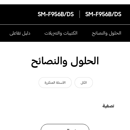
SM-F956B/DS
SM-F956B/DS
الحلول والنصائح
الكتيبات والتنزيلات
دليل تفاعلى
الحلول والنصائح
الكل
الأسئلة المتكررة
تصفية