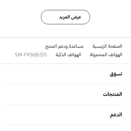
عرض المزيد
الصفحة الرئيسية
مساعدة ودعم المنتج
الهواتف المحمولة
الهواتف الذكية
SM-F956B/DS
افتح
Footer Navigation
تسوّق
افتح
المنتجات
افتح
الدعم
افتح