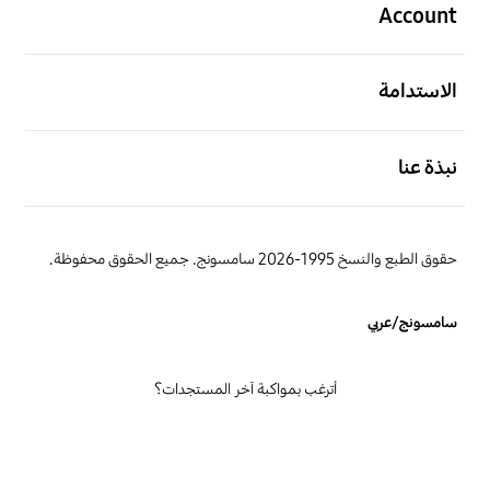
Account
افتح
الاستدامة
افتح
نبذة عنا
حقوق الطبع والنسخ 1995-2026 سامسونج. جميع الحقوق محفوظة.
سامسونج/عربي
أترغب بمواكبة آخر المستجدات؟