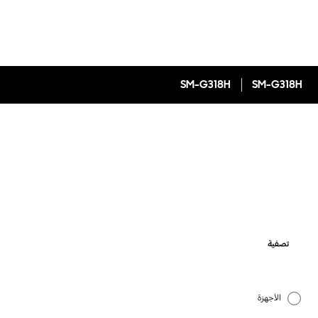
SM-G318H
SM-G318H
تصفية
الأجهزة