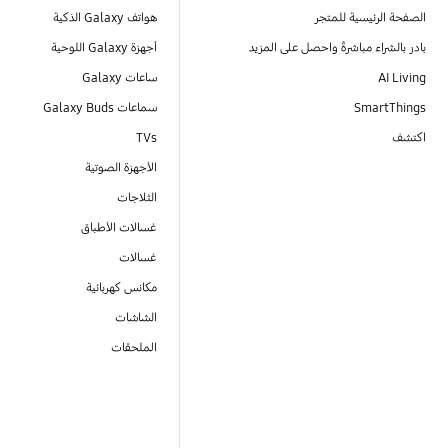
الصفحة الرئيسية للمتجر
هواتف Galaxy الذكية
بادر بالشراء مباشرةً واحصل على المزيد
أجهزة Galaxy اللوحية
AI Living
ساعات Galaxy
SmartThings
سماعات Galaxy Buds
اكتشف
TVs
الأجهزة الصوتية
الثلاجات
غسالات الأطباق
غسالات
مكانس كهربائية
الشاشات
الملحقات