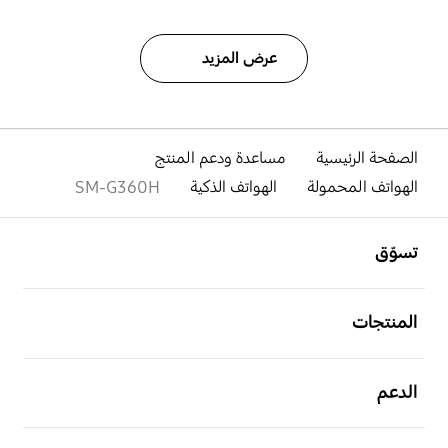
عرض المزيد
الصفحة الرئيسية
مساعدة ودعم المنتج
الهواتف المحمولة
الهواتف الذكية
SM-G360H
افتح
Footer Navigation
تسوّق
افتح
المنتجات
افتح
الدعم
افتح