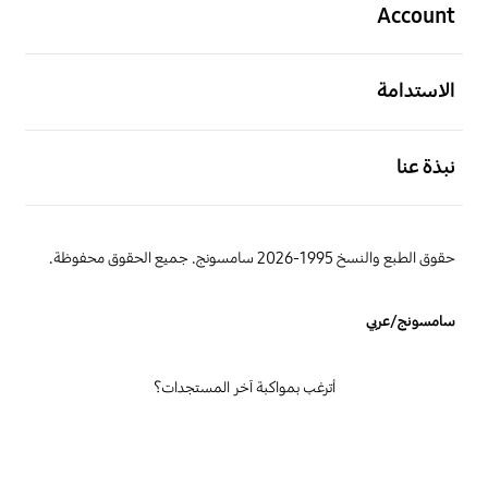
Account
افتح
الاستدامة
افتح
نبذة عنا
حقوق الطبع والنسخ 1995-2026 سامسونج. جميع الحقوق محفوظة.
سامسونج/عربي
أترغب بمواكبة آخر المستجدات؟