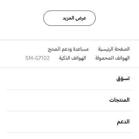
عرض المزيد
الصفحة الرئيسية
مساعدة ودعم المنتج
الهواتف المحمولة
الهواتف الذكية
SM-G7102
افتح
Footer Navigation
تسوّق
افتح
المنتجات
افتح
الدعم
افتح