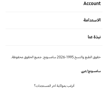
Account
افتح
الاستدامة
افتح
نبذة عنا
حقوق الطبع والنسخ 1995-2026 سامسونج. جميع الحقوق محفوظة.
سامسونج/عربي
أترغب بمواكبة آخر المستجدات؟