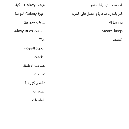
الصفحة الرئيسية للمتجر
هواتف Galaxy الذكية
بادر بالشراء مباشرةً واحصل على المزيد
أجهزة Galaxy اللوحية
AI Living
ساعات Galaxy
SmartThings
سماعات Galaxy Buds
اكتشف
TVs
الأجهزة الصوتية
الثلاجات
غسالات الأطباق
غسالات
مكانس كهربائية
الشاشات
الملحقات