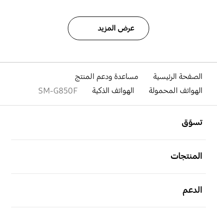
عرض المزيد
الصفحة الرئيسية
مساعدة ودعم المنتج
الهواتف المحمولة
الهواتف الذكية
SM-G850F
افتح
Footer Navigation
تسوّق
افتح
المنتجات
افتح
الدعم
افتح