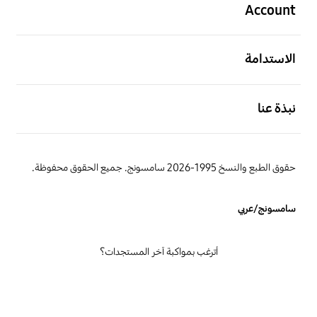
Account
افتح
الاستدامة
افتح
نبذة عنا
حقوق الطبع والنسخ 1995-2026 سامسونج. جميع الحقوق محفوظة.
سامسونج/عربي
أترغب بمواكبة آخر المستجدات؟