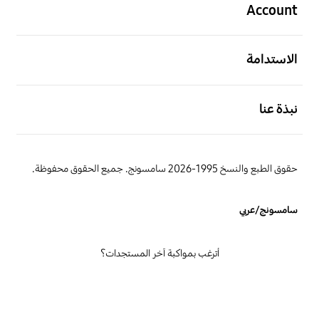
Account
افتح
الاستدامة
افتح
نبذة عنا
حقوق الطبع والنسخ 1995-2026 سامسونج. جميع الحقوق محفوظة.
سامسونج/عربي
أترغب بمواكبة آخر المستجدات؟