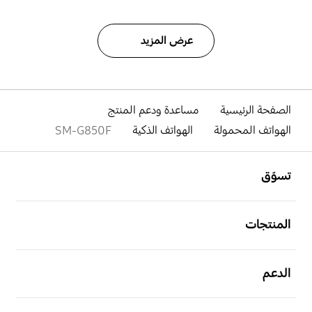
عرض المزيد
الصفحة الرئيسية
مساعدة ودعم المنتج
الهواتف المحمولة
الهواتف الذكية
SM-G850F
افتح
Footer Navigation
تسوّق
افتح
المنتجات
افتح
الدعم
افتح