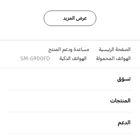
عرض المزيد
الصفحة الرئيسية
مساعدة ودعم المنتج
الهواتف المحمولة
الهواتف الذكية
SM-G900FD
افتح
Footer Navigation
تسوّق
افتح
المنتجات
افتح
الدعم
افتح