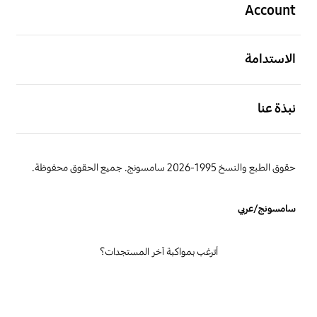
Account
افتح
الاستدامة
افتح
نبذة عنا
حقوق الطبع والنسخ 1995-2026 سامسونج. جميع الحقوق محفوظة.
سامسونج/عربي
أترغب بمواكبة آخر المستجدات؟