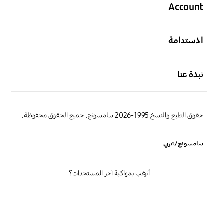
Account
افتح
الاستدامة
افتح
نبذة عنا
حقوق الطبع والنسخ 1995-2026 سامسونج. جميع الحقوق محفوظة.
سامسونج/عربي
أترغب بمواكبة آخر المستجدات؟