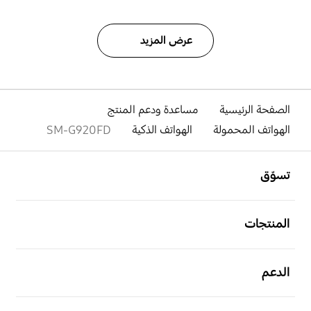
عرض المزيد
الصفحة الرئيسية
مساعدة ودعم المنتج
الهواتف المحمولة
الهواتف الذكية
SM-G920FD
افتح
Footer Navigation
تسوّق
افتح
المنتجات
افتح
الدعم
افتح