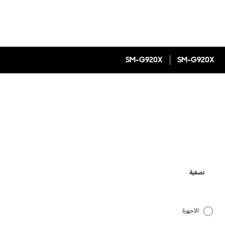
SM-G920X
SM-G920X
تصفية
الأجهزة