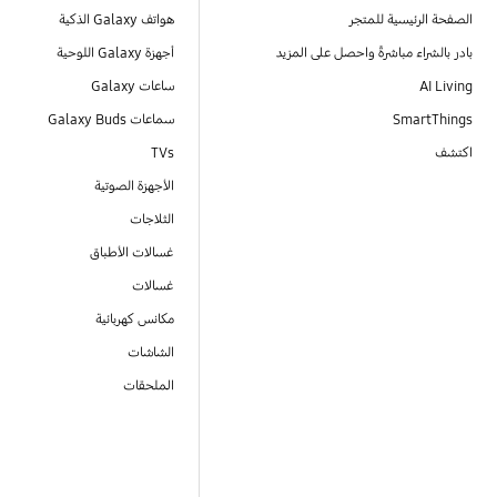
الصفحة الرئيسية للمتجر
هواتف Galaxy الذكية
بادر بالشراء مباشرةً واحصل على المزيد
أجهزة Galaxy اللوحية
AI Living
ساعات Galaxy
SmartThings
سماعات Galaxy Buds
اكتشف
TVs
الأجهزة الصوتية
الثلاجات
غسالات الأطباق
غسالات
مكانس كهربائية
الشاشات
الملحقات