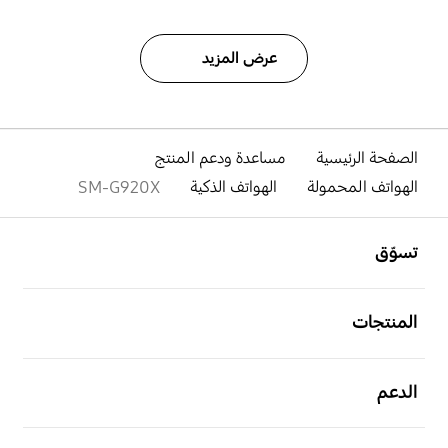
عرض المزيد
الصفحة الرئيسية
مساعدة ودعم المنتج
الهواتف المحمولة
الهواتف الذكية
SM-G920X
افتح
Footer Navigation
تسوّق
افتح
المنتجات
افتح
الدعم
افتح