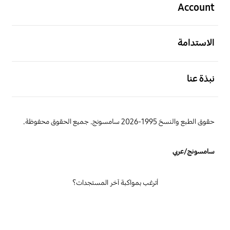
Account
افتح
الاستدامة
افتح
نبذة عنا
حقوق الطبع والنسخ 1995-2026 سامسونج. جميع الحقوق محفوظة.
سامسونج/عربي
أترغب بمواكبة آخر المستجدات؟