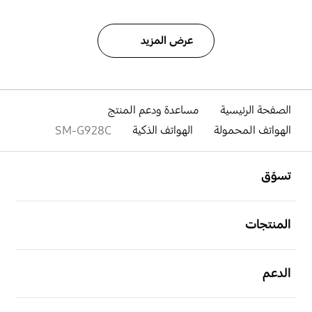
عرض المزيد
الصفحة الرئيسية
مساعدة ودعم المنتج
الهواتف المحمولة
الهواتف الذكية
SM-G928C
افتح
Footer Navigation
تسوّق
افتح
المنتجات
افتح
الدعم
افتح