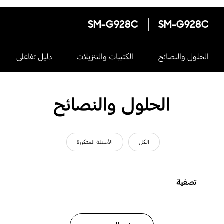
SM-G928C
SM-G928C
الحلول والنصائح
الكتيبات والتنزيلات
دليل تفاعلى
الحلول والنصائح
الكل
الأسئلة المتكررة
تصفية