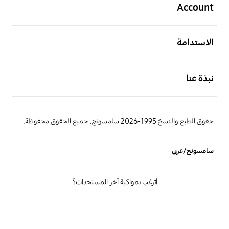
Account
افتح
الاستدامة
افتح
نبذة عنا
حقوق الطبع والنسخ 1995-2026 سامسونج. جميع الحقوق محفوظة.
سامسونج/عربي
أترغب بمواكبة آخر المستجدات؟