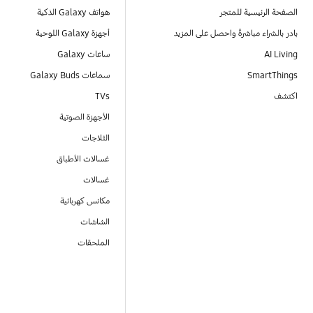
الصفحة الرئيسية للمتجر
هواتف Galaxy الذكية
بادر بالشراء مباشرةً واحصل على المزيد
أجهزة Galaxy اللوحية
AI Living
ساعات Galaxy
SmartThings
سماعات Galaxy Buds
اكتشف
TVs
الأجهزة الصوتية
الثلاجات
غسالات الأطباق
غسالات
مكانس كهربائية
الشاشات
الملحقات