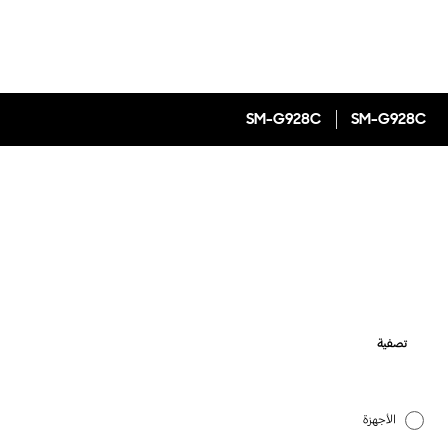
SM-G928C
SM-G928C
تصفية
الأجهزة