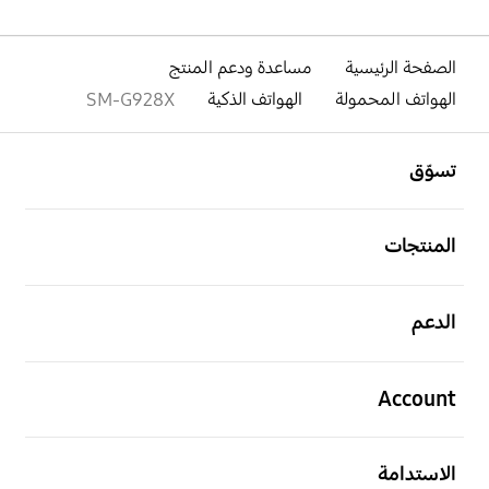
الصفحة الرئيسية
مساعدة ودعم المنتج
الهواتف المحمولة
الهواتف الذكية
SM-G928X
افتح
Footer Navigation
تسوّق
افتح
المنتجات
افتح
الدعم
افتح
Account
افتح
الاستدامة