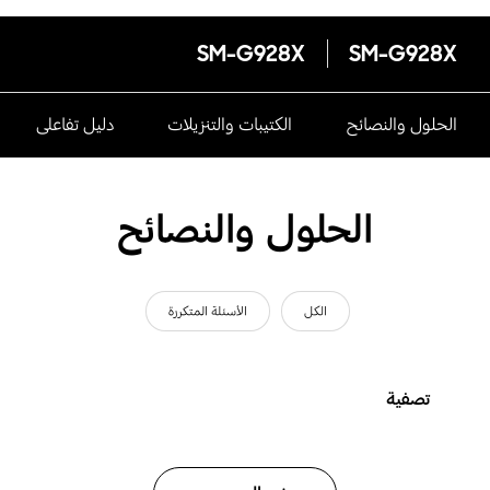
SM-G928X
SM-G928X
الحلول والنصائح
الكتيبات والتنزيلات
دليل تفاعلى
الحلول والنصائح
الكل
الأسئلة المتكررة
تصفية