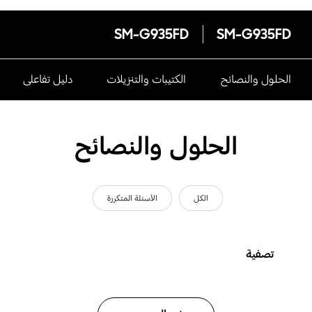
SM-G935FD
SM-G935FD
الحلول والنصائح
الكتيبات والتنزيلات
دليل تفاعلى
الحلول والنصائح
الكل
الأسئلة المتكررة
تصفية