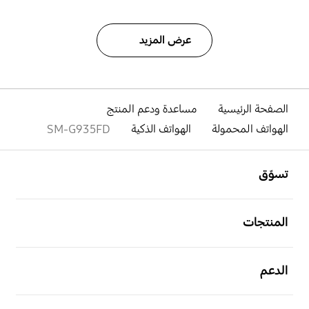
عرض المزيد
الصفحة الرئيسية
مساعدة ودعم المنتج
الهواتف المحمولة
الهواتف الذكية
SM-G935FD
افتح
Footer Navigation
تسوّق
افتح
المنتجات
افتح
الدعم
افتح