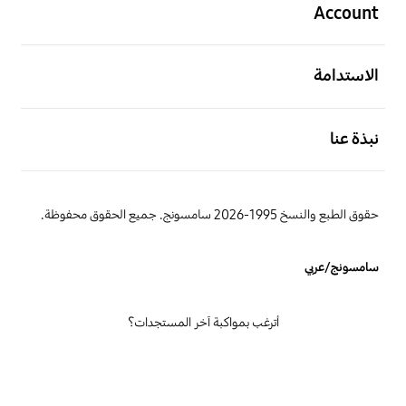
Account
افتح
الاستدامة
افتح
نبذة عنا
حقوق الطبع والنسخ 1995-2026 سامسونج. جميع الحقوق محفوظة.
سامسونج/عربي
أترغب بمواكبة آخر المستجدات؟