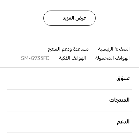
عرض المزيد
الصفحة الرئيسية
مساعدة ودعم المنتج
الهواتف المحمولة
الهواتف الذكية
SM-G935FD
افتح
Footer Navigation
تسوّق
افتح
المنتجات
افتح
الدعم
افتح