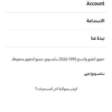
Account
افتح
الاستدامة
افتح
نبذة عنا
حقوق الطبع والنسخ 1995-2026 سامسونج. جميع الحقوق محفوظة.
سامسونج/عربي
أترغب بمواكبة آخر المستجدات؟