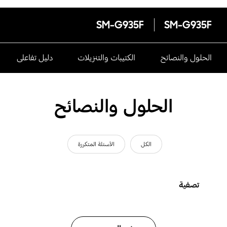
SM-G935F
SM-G935F
الحلول والنصائح
الكتيبات والتنزيلات
دليل تفاعلى
الحلول والنصائح
الكل
الأسئلة المتكررة
تصفية