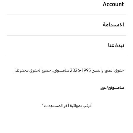
Account
افتح
الاستدامة
افتح
نبذة عنا
حقوق الطبع والنسخ 1995-2026 سامسونج. جميع الحقوق محفوظة.
سامسونج/عربي
أترغب بمواكبة آخر المستجدات؟