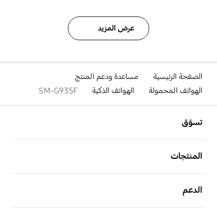
عرض المزيد
الصفحة الرئيسية
مساعدة ودعم المنتج
الهواتف المحمولة
الهواتف الذكية
SM-G935F
افتح
Footer Navigation
تسوّق
افتح
المنتجات
افتح
الدعم
افتح