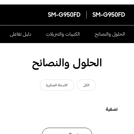
SM-G950FD
SM-G950FD
الحلول والنصائح
الكتيبات والتنزيلات
دليل تفاعلى
الحلول والنصائح
الكل
الأسئلة المتكررة
تصفية