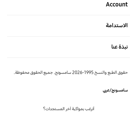
Account
افتح
الاستدامة
افتح
نبذة عنا
حقوق الطبع والنسخ 1995-2026 سامسونج. جميع الحقوق محفوظة.
سامسونج/عربي
أترغب بمواكبة آخر المستجدات؟