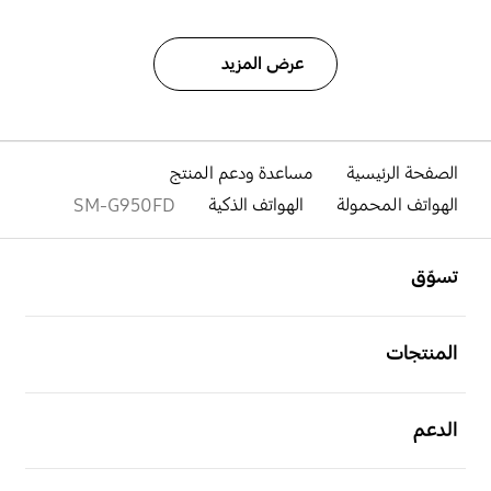
عرض المزيد
الصفحة الرئيسية
مساعدة ودعم المنتج
الهواتف المحمولة
الهواتف الذكية
SM-G950FD
افتح
Footer Navigation
تسوّق
افتح
المنتجات
افتح
الدعم
افتح