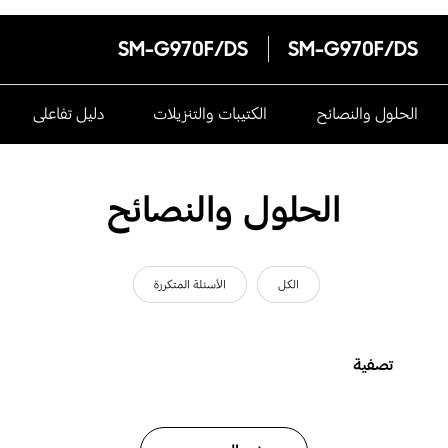
SM-G970F/DS
SM-G970F/DS
الحلول والنصائح
الكتيبات والتنزيلات
دليل تفاعلى
الحلول والنصائح
الكل
الأسئلة المتكررة
تصفية