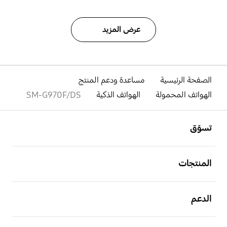
عرض المزيد
الصفحة الرئيسية
مساعدة ودعم المنتج
الهواتف المحمولة
الهواتف الذكية
SM-G970F/DS
افتح
Footer Navigation
تسوّق
افتح
المنتجات
افتح
الدعم
افتح