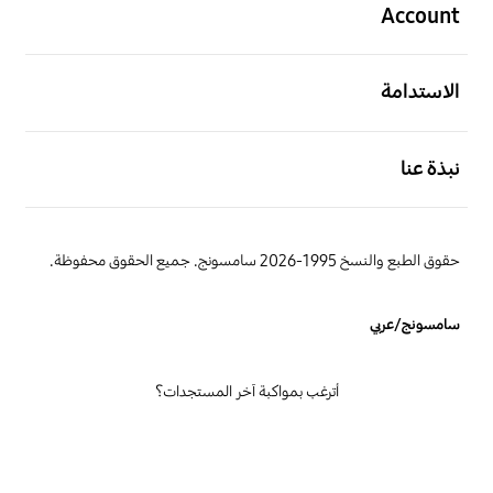
Account
افتح
الاستدامة
افتح
نبذة عنا
حقوق الطبع والنسخ 1995-2026 سامسونج. جميع الحقوق محفوظة.
سامسونج/عربي
أترغب بمواكبة آخر المستجدات؟