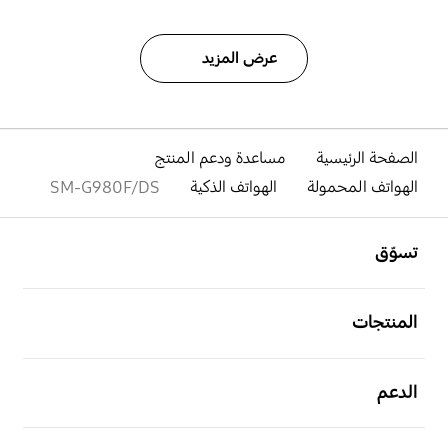
عرض المزيد
الصفحة الرئيسية
مساعدة ودعم المنتج
الهواتف المحمولة
الهواتف الذكية
SM-G980F/DS
افتح
Footer Navigation
تسوّق
افتح
المنتجات
افتح
الدعم
افتح