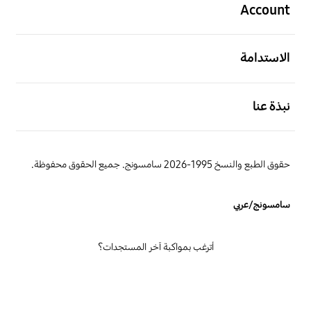
Account
افتح
الاستدامة
افتح
نبذة عنا
حقوق الطبع والنسخ 1995-2026 سامسونج. جميع الحقوق محفوظة.
سامسونج/عربي
أترغب بمواكبة آخر المستجدات؟