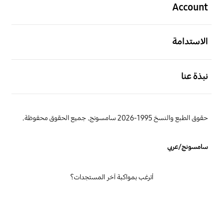
Account
افتح
الاستدامة
افتح
نبذة عنا
حقوق الطبع والنسخ 1995-2026 سامسونج. جميع الحقوق محفوظة.
سامسونج/عربي
أترغب بمواكبة آخر المستجدات؟