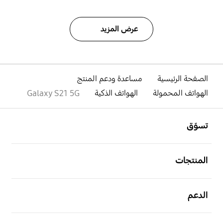
عرض المزيد
الصفحة الرئيسية
مساعدة ودعم المنتج
الهواتف المحمولة
الهواتف الذكية
Galaxy S21 5G
افتح
Footer Navigation
تسوّق
افتح
المنتجات
افتح
الدعم
افتح