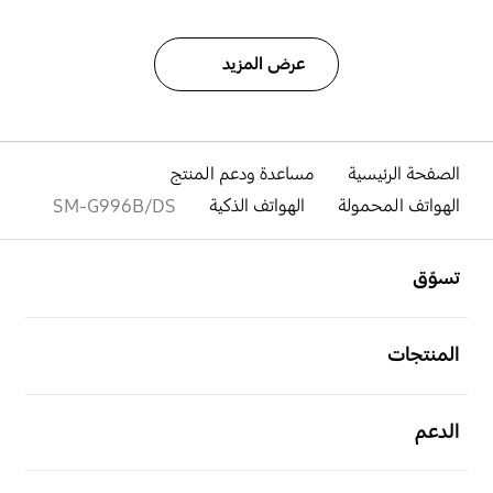
عرض المزيد
الصفحة الرئيسية
مساعدة ودعم المنتج
الهواتف المحمولة
الهواتف الذكية
SM-G996B/DS
افتح
Footer Navigation
تسوّق
افتح
المنتجات
افتح
الدعم
افتح