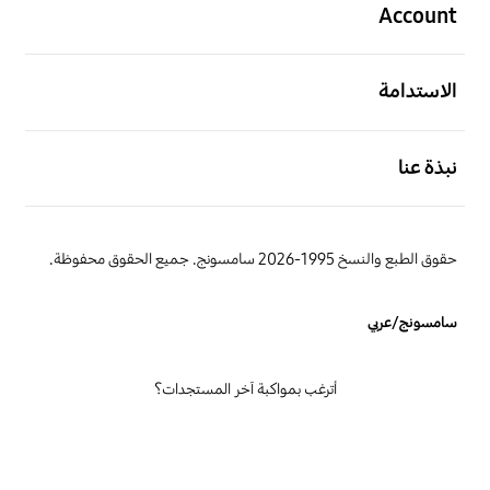
Account
افتح
الاستدامة
افتح
نبذة عنا
حقوق الطبع والنسخ 1995-2026 سامسونج. جميع الحقوق محفوظة.
سامسونج/عربي
أترغب بمواكبة آخر المستجدات؟