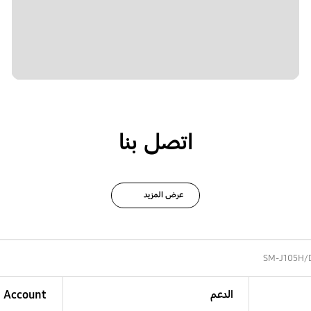
اتصل بنا
عرض المزيد
SM-J105H/
الدعم
Account