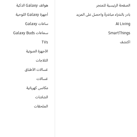
الصفحة الرئيسية للمتجر
هواتف Galaxy الذكية
بادر بالشراء مباشرةً واحصل على المزيد
أجهزة Galaxy اللوحية
AI Living
ساعات Galaxy
SmartThings
سماعات Galaxy Buds
اكتشف
TVs
الأجهزة الصوتية
الثلاجات
غسالات الأطباق
غسالات
مكانس كهربائية
الشاشات
الملحقات