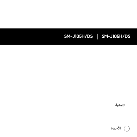
SM-J105H/DS
SM-J105H/DS
تصفية
الأجهزة