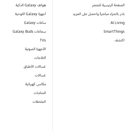
الصفحة الرئيسية للمتجر
هواتف Galaxy الذكية
بادر بالشراء مباشرةً واحصل على المزيد
أجهزة Galaxy اللوحية
AI Living
ساعات Galaxy
SmartThings
سماعات Galaxy Buds
اكتشف
TVs
الأجهزة الصوتية
الثلاجات
غسالات الأطباق
غسالات
مكانس كهربائية
الشاشات
الملحقات