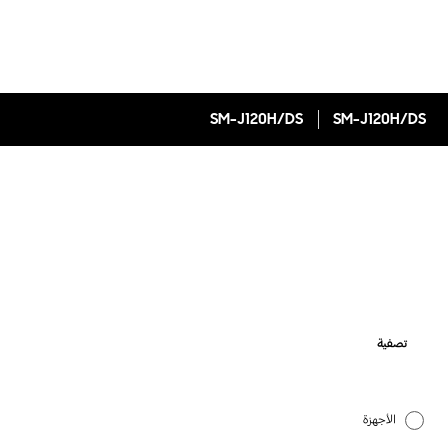
SM-J120H/DS
SM-J120H/DS
تصفية
الأجهزة