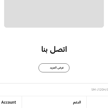
اتصل بنا
عرض المزيد
SM-J120H/
الدعم
Account