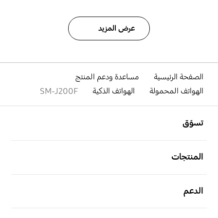
عرض المزيد
الصفحة الرئيسية
مساعدة ودعم المنتج
الهواتف المحمولة
الهواتف الذكية
SM-J200F
افتح
Footer Navigation
تسوّق
افتح
المنتجات
افتح
الدعم
افتح