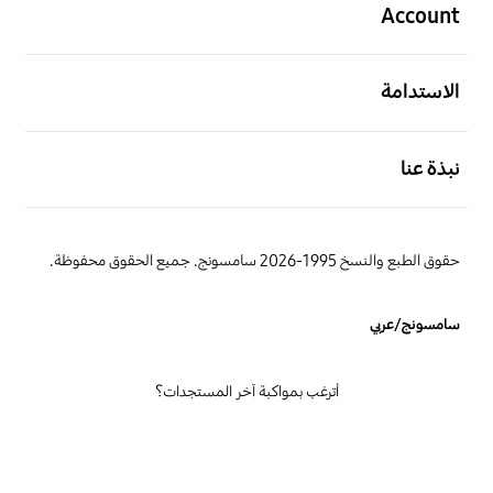
Account
افتح
الاستدامة
افتح
نبذة عنا
حقوق الطبع والنسخ 1995-2026 سامسونج. جميع الحقوق محفوظة.
سامسونج/عربي
أترغب بمواكبة آخر المستجدات؟