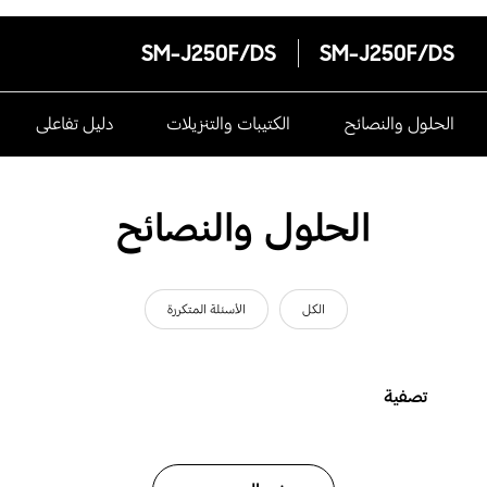
SM-J250F/DS
SM-J250F/DS
الحلول والنصائح
الكتيبات والتنزيلات
دليل تفاعلى
الحلول والنصائح
الكل
الأسئلة المتكررة
تصفية