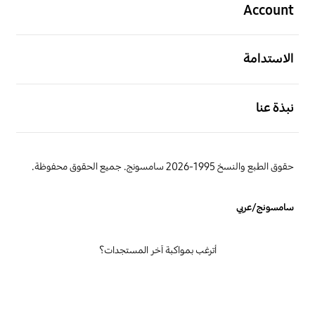
Account
افتح
الاستدامة
افتح
نبذة عنا
حقوق الطبع والنسخ 1995-2026 سامسونج. جميع الحقوق محفوظة.
سامسونج/عربي
أترغب بمواكبة آخر المستجدات؟