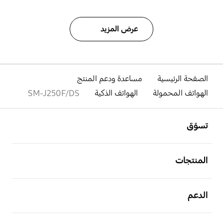
عرض المزيد
الصفحة الرئيسية
مساعدة ودعم المنتج
الهواتف المحمولة
الهواتف الذكية
SM-J250F/DS
افتح
Footer Navigation
تسوّق
افتح
المنتجات
افتح
الدعم
افتح