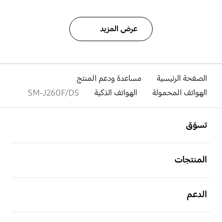
عرض المزيد
الصفحة الرئيسية
مساعدة ودعم المنتج
الهواتف المحمولة
الهواتف الذكية
SM-J260F/DS
افتح
Footer Navigation
تسوّق
افتح
المنتجات
افتح
الدعم
افتح