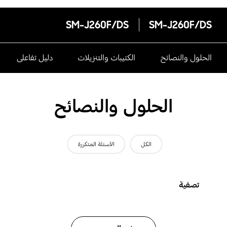
SM-J260F/DS
SM-J260F/DS
الحلول والنصائح
الكتيبات والتنزيلات
دليل تفاعلى
الحلول والنصائح
الكل
الأسئلة المتكررة
تصفية