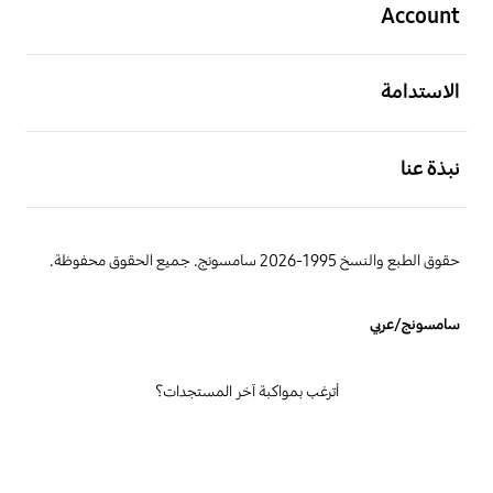
Account
افتح
الاستدامة
افتح
نبذة عنا
حقوق الطبع والنسخ 1995-2026 سامسونج. جميع الحقوق محفوظة.
سامسونج/عربي
أترغب بمواكبة آخر المستجدات؟