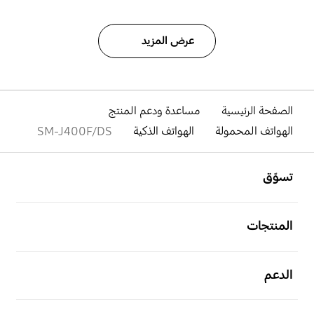
عرض المزيد
الصفحة الرئيسية
مساعدة ودعم المنتج
الهواتف المحمولة
الهواتف الذكية
SM-J400F/DS
افتح
Footer Navigation
تسوّق
افتح
المنتجات
افتح
الدعم
افتح