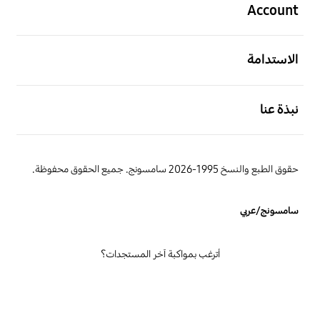
Account
افتح
الاستدامة
افتح
نبذة عنا
حقوق الطبع والنسخ 1995-2026 سامسونج. جميع الحقوق محفوظة.
سامسونج/عربي
أترغب بمواكبة آخر المستجدات؟