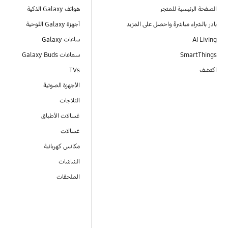
الصفحة الرئيسية للمتجر
هواتف Galaxy الذكية
بادر بالشراء مباشرةً واحصل على المزيد
أجهزة Galaxy اللوحية
AI Living
ساعات Galaxy
SmartThings
سماعات Galaxy Buds
اكتشف
TVs
الأجهزة الصوتية
الثلاجات
غسالات الأطباق
غسالات
مكانس كهربائية
الشاشات
الملحقات