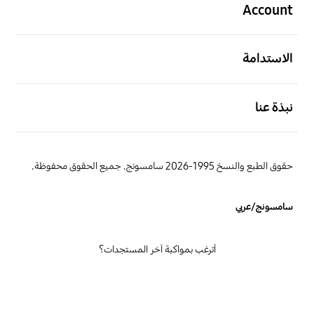
Account
افتح
الاستدامة
افتح
نبذة عنا
حقوق الطبع والنسخ 1995-2026 سامسونج. جميع الحقوق محفوظة.
سامسونج/عربي
أترغب بمواكبة آخر المستجدات؟