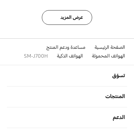
عرض المزيد
الصفحة الرئيسية
مساعدة ودعم المنتج
الهواتف المحمولة
الهواتف الذكية
SM-J700H
افتح
Footer Navigation
تسوّق
افتح
المنتجات
افتح
الدعم
افتح