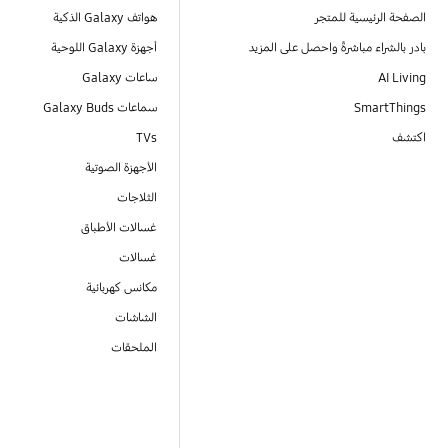
الصفحة الرئيسية للمتجر
هواتف Galaxy الذكية
بادر بالشراء مباشرةً واحصل على المزيد
أجهزة Galaxy اللوحية
AI Living
ساعات Galaxy
SmartThings
سماعات Galaxy Buds
اكتشف
TVs
الأجهزة الصوتية
الثلاجات
غسالات الأطباق
غسالات
مكانس كهربائية
الشاشات
الملحقات