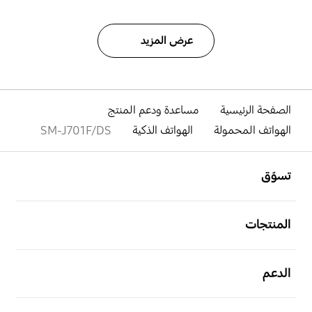
عرض المزيد
الصفحة الرئيسية
مساعدة ودعم المنتج
الهواتف المحمولة
الهواتف الذكية
SM-J701F/DS
افتح
Footer Navigation
تسوّق
افتح
المنتجات
افتح
الدعم
افتح