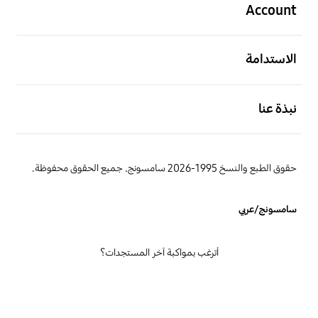
Account
افتح
الاستدامة
افتح
نبذة عنا
حقوق الطبع والنسخ 1995-2026 سامسونج. جميع الحقوق محفوظة.
سامسونج/عربي
أترغب بمواكبة آخر المستجدات؟