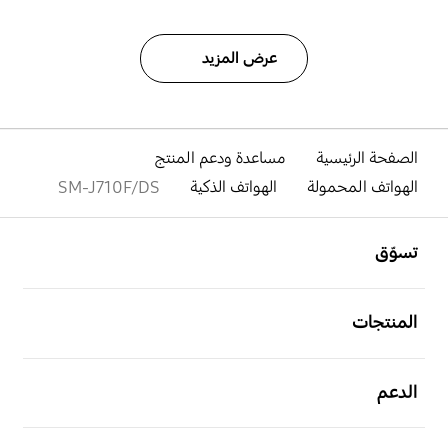
عرض المزيد
الصفحة الرئيسية
مساعدة ودعم المنتج
الهواتف المحمولة
الهواتف الذكية
SM-J710F/DS
افتح
Footer Navigation
تسوّق
افتح
المنتجات
افتح
الدعم
افتح