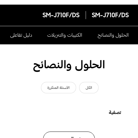
SM-J710F/DS
SM-J710F/DS
الحلول والنصائح
الكتيبات والتنزيلات
دليل تفاعلى
الحلول والنصائح
الكل
الأسئلة المتكررة
تصفية