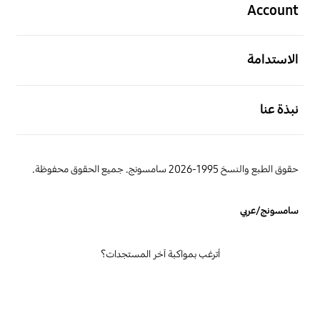
Account
افتح
الاستدامة
افتح
نبذة عنا
حقوق الطبع والنسخ 1995-2026 سامسونج. جميع الحقوق محفوظة.
سامسونج/عربي
أترغب بمواكبة آخر المستجدات؟