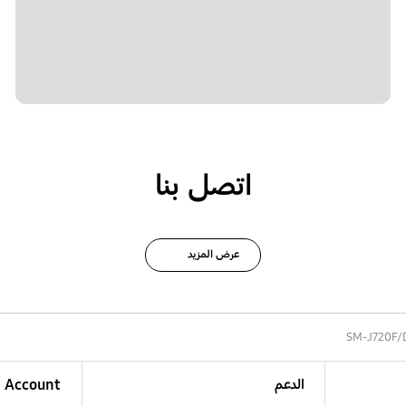
اتصل بنا
عرض المزيد
SM-J720F/
الدعم
Account