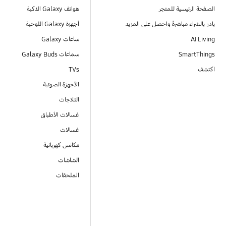
الصفحة الرئيسية للمتجر
هواتف Galaxy الذكية
بادر بالشراء مباشرةً واحصل على المزيد
أجهزة Galaxy اللوحية
AI Living
ساعات Galaxy
SmartThings
سماعات Galaxy Buds
اكتشف
TVs
الأجهزة الصوتية
الثلاجات
غسالات الأطباق
غسالات
مكانس كهربائية
الشاشات
الملحقات