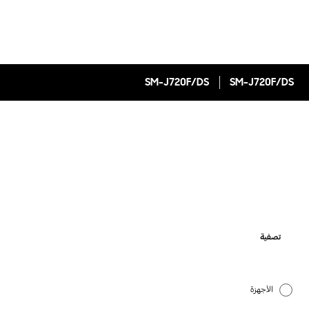
SM-J720F/DS
SM-J720F/DS
تصفية
الأجهزة