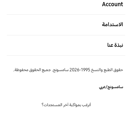
Account
افتح
الاستدامة
افتح
نبذة عنا
حقوق الطبع والنسخ 1995-2026 سامسونج. جميع الحقوق محفوظة.
سامسونج/عربي
أترغب بمواكبة آخر المستجدات؟