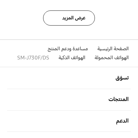
عرض المزيد
الصفحة الرئيسية
مساعدة ودعم المنتج
الهواتف المحمولة
الهواتف الذكية
SM-J730F/DS
افتح
Footer Navigation
تسوّق
افتح
المنتجات
افتح
الدعم
افتح