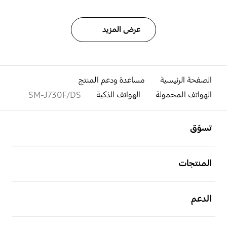
عرض المزيد
الصفحة الرئيسية
مساعدة ودعم المنتج
الهواتف المحمولة
الهواتف الذكية
SM-J730F/DS
افتح
Footer Navigation
تسوّق
افتح
المنتجات
افتح
الدعم
افتح