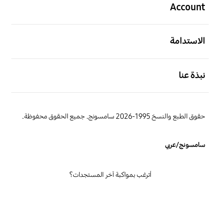
Account
افتح
الاستدامة
افتح
نبذة عنا
حقوق الطبع والنسخ 1995-2026 سامسونج. جميع الحقوق محفوظة.
سامسونج/عربي
أترغب بمواكبة آخر المستجدات؟