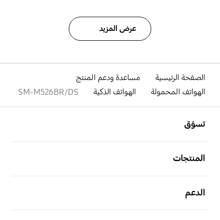
عرض المزيد
الصفحة الرئيسية
مساعدة ودعم المنتج
الهواتف المحمولة
الهواتف الذكية
SM-M526BR/DS
افتح
Footer Navigation
تسوّق
افتح
المنتجات
افتح
الدعم
افتح