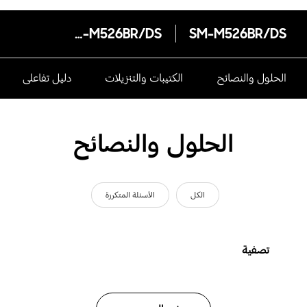
SM-M526BR/DS
SM-M526BR/DS
الحلول والنصائح
الكتيبات والتنزيلات
دليل تفاعلى
الحلول والنصائح
الكل
الأسئلة المتكررة
تصفية