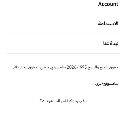
Account
افتح
الاستدامة
افتح
نبذة عنا
حقوق الطبع والنسخ 1995-2026 سامسونج. جميع الحقوق محفوظة.
سامسونج/عربي
أترغب بمواكبة آخر المستجدات؟