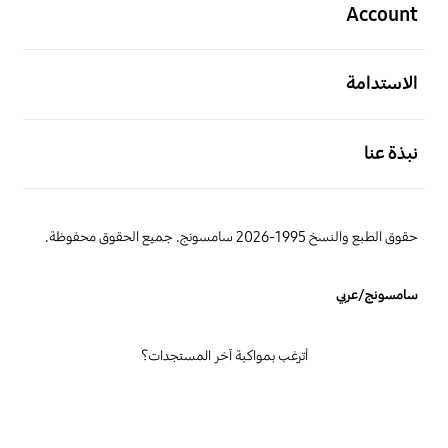
Account
افتح
الاستدامة
افتح
نبذة عنا
حقوق الطبع والنسخ 1995-2026 سامسونج. جميع الحقوق محفوظة.
سامسونج/عربي
أترغب بمواكبة آخر المستجدات؟