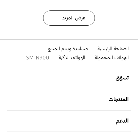
عرض المزيد
الصفحة الرئيسية
مساعدة ودعم المنتج
الهواتف المحمولة
الهواتف الذكية
SM-N900
افتح
Footer Navigation
تسوّق
افتح
المنتجات
افتح
الدعم
افتح