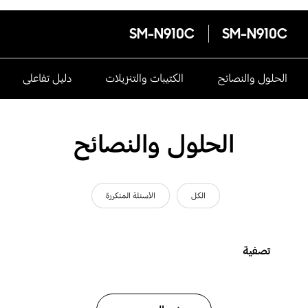
SM-N910C
SM-N910C
الحلول والنصائح
الكتيبات والتنزيلات
دليل تفاعلى
الحلول والنصائح
الكل
الأسئلة المتكررة
تصفية