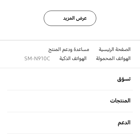
عرض المزيد
الصفحة الرئيسية
مساعدة ودعم المنتج
الهواتف المحمولة
الهواتف الذكية
SM-N910C
افتح
Footer Navigation
تسوّق
افتح
المنتجات
افتح
الدعم
افتح