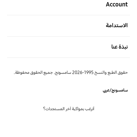
Account
افتح
الاستدامة
افتح
نبذة عنا
حقوق الطبع والنسخ 1995-2026 سامسونج. جميع الحقوق محفوظة.
سامسونج/عربي
أترغب بمواكبة آخر المستجدات؟