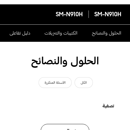
SM-N910H
SM-N910H
الحلول والنصائح
الكتيبات والتنزيلات
دليل تفاعلى
الحلول والنصائح
الكل
الأسئلة المتكررة
تصفية