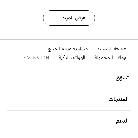
عرض المزيد
الصفحة الرئيسية
مساعدة ودعم المنتج
الهواتف المحمولة
الهواتف الذكية
SM-N910H
افتح
Footer Navigation
تسوّق
افتح
المنتجات
افتح
الدعم
افتح