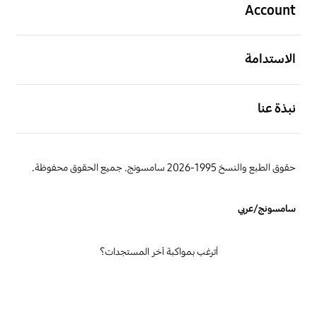
Account
افتح
الاستدامة
افتح
نبذة عنا
حقوق الطبع والنسخ 1995-2026 سامسونج. جميع الحقوق محفوظة.
سامسونج/عربي
أترغب بمواكبة آخر المستجدات؟