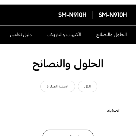
SM-N910H
SM-N910H
الحلول والنصائح
الكتيبات والتنزيلات
دليل تفاعلى
الحلول والنصائح
الكل
الأسئلة المتكررة
تصفية