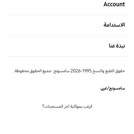
Account
افتح
الاستدامة
افتح
نبذة عنا
حقوق الطبع والنسخ 1995-2026 سامسونج. جميع الحقوق محفوظة.
سامسونج/عربي
أترغب بمواكبة آخر المستجدات؟