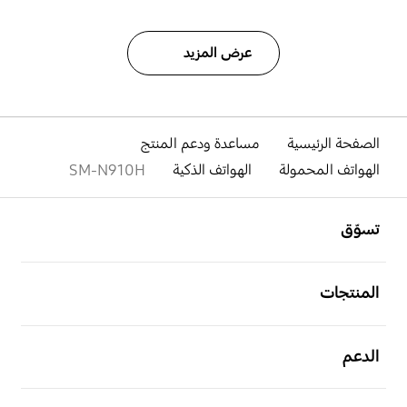
عرض المزيد
الصفحة الرئيسية
مساعدة ودعم المنتج
الهواتف المحمولة
الهواتف الذكية
SM-N910H
افتح
Footer Navigation
تسوّق
افتح
المنتجات
افتح
الدعم
افتح