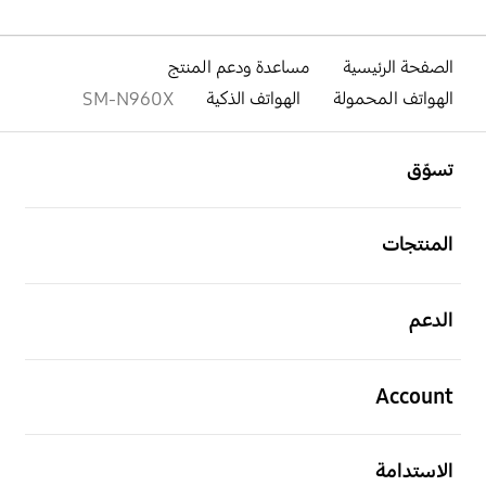
الصفحة الرئيسية
مساعدة ودعم المنتج
الهواتف المحمولة
الهواتف الذكية
SM-N960X
افتح
Footer Navigation
تسوّق
افتح
المنتجات
افتح
الدعم
افتح
Account
افتح
الاستدامة