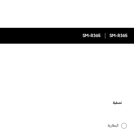
SM-R365
SM-R365
تصفية
البطارية