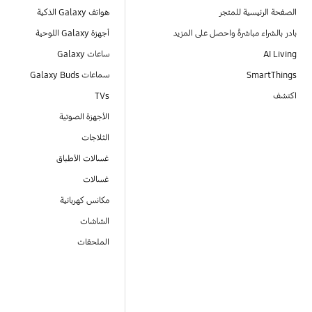
الصفحة الرئيسية للمتجر
هواتف Galaxy الذكية
بادر بالشراء مباشرةً واحصل على المزيد
أجهزة Galaxy اللوحية
AI Living
ساعات Galaxy
SmartThings
سماعات Galaxy Buds
اكتشف
TVs
الأجهزة الصوتية
الثلاجات
غسالات الأطباق
غسالات
مكانس كهربائية
الشاشات
الملحقات