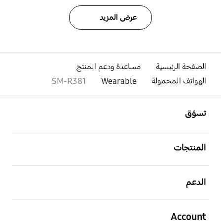
عرض المزيد
الصفحة الرئيسية
مساعدة ودعم المنتج
الهواتف المحمولة
Wearable
SM-R381
افتح
Footer Navigation
تسوّق
افتح
المنتجات
افتح
الدعم
افتح
Account