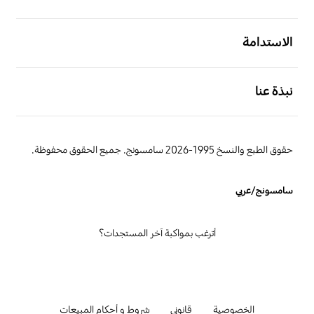
افتح
الاستدامة
افتح
نبذة عنا
حقوق الطبع والنسخ 1995-2026 سامسونج. جميع الحقوق محفوظة.
سامسونج/عربي
أترغب بمواكبة آخر المستجدات؟
الخصوصية
قانوني
شروط و أحكام المبيعات