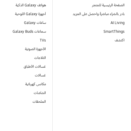
الصفحة الرئيسية للمتجر
هواتف Galaxy الذكية
بادر بالشراء مباشرةً واحصل على المزيد
أجهزة Galaxy اللوحية
AI Living
ساعات Galaxy
SmartThings
سماعات Galaxy Buds
اكتشف
TVs
الأجهزة الصوتية
الثلاجات
غسالات الأطباق
غسالات
مكانس كهربائية
الشاشات
الملحقات